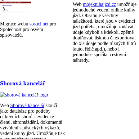
Web
mojeknihajizd.cz
umožňuje
jednoduché vedení online knihy
jízd. Obsahuje všechny
náležitosti, které jsou v evidenci
Migrace webu
sosaci.net
pro
jízd potřeba, umožňuje zadávat
Společnost pro osvětu
údaje kdykoli a kdekoli, zpětně
spisovatelů.
doplňovat, tisknou či exportovat
do xls údaje podle různých filtrů
(auto, řídič apd.), nebo i
jednoduše spočítat cestovní
náhrady.
Sborová kancelář
Web
Sborová kancelář
slouží
jako databáze pro potřeby
církevních sborů - evidence
členů, shromáždění, dokumentů,
vytváření statistických výkazů,
vedení knihy jízd. Umožňuje tisk
a export různých sestav.