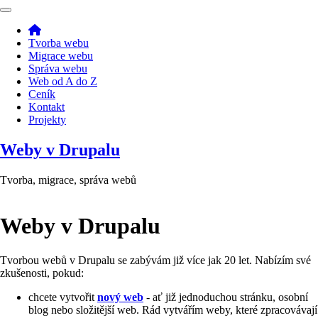
Přejít
k
Main
hlavnímu
navigation
Tvorba webu
obsahu
Migrace webu
Správa webu
Web od A do Z
Ceník
Kontakt
Projekty
Weby v Drupalu
Tvorba, migrace, správa webů
Weby v Drupalu
Tvorbou webů v Drupalu se zabývám již více jak 20 let. Nabízím své
zkušenosti, pokud:
chcete vytvořit
nový web
- ať již jednoduchou stránku, osobní
blog nebo složitější web. Rád vytvářím weby, které zpracovávají